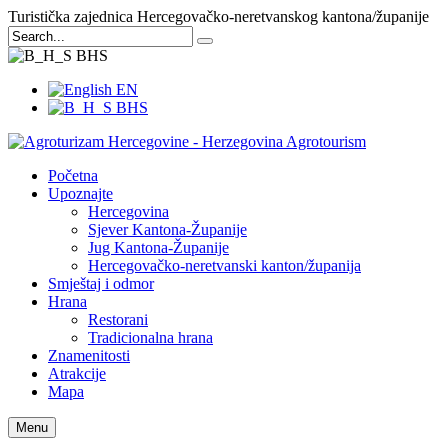
Turistička zajednica Hercegovačko-neretvanskog kantona/županije
BHS
EN
BHS
Početna
Upoznajte
Hercegovina
Sjever Kantona-Županije
Jug Kantona-Županije
Hercegovačko-neretvanski kanton/županija
Smještaj i odmor
Hrana
Restorani
Tradicionalna hrana
Znamenitosti
Atrakcije
Mapa
Menu