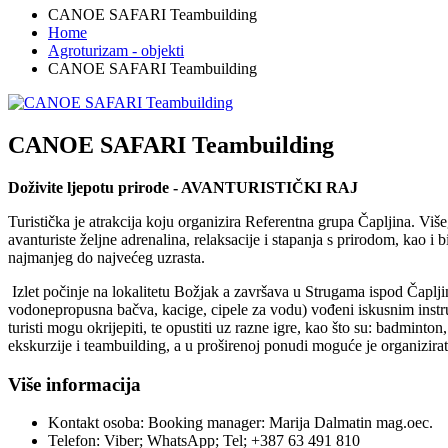
CANOE SAFARI Teambuilding
Home
Agroturizam - objekti
CANOE SAFARI Teambuilding
CANOE SAFARI Teambuilding
Doživite ljepotu prirode - AVANTURISTIČKI RAJ
Turistička je atrakcija koju organizira Referentna grupa Čapljina. Viš
avanturiste željne adrenalina, relaksacije i stapanja s prirodom, kao i
najmanjeg do najvećeg uzrasta.
Izlet počinje na lokalitetu Božjak a završava u Strugama ispod Čaplji
vodonepropusna bačva, kacige, cipele za vodu) vođeni iskusnim instru
turisti mogu okrijepiti, te opustiti uz razne igre, kao što su: badminton
ekskurzije i teambuilding, a u proširenoj ponudi moguće je organizirat
Više informacija
Kontakt osoba:
Booking manager: Marija Dalmatin mag.oec.
Telefon:
Viber; WhatsApp; Tel; +387 63 491 810