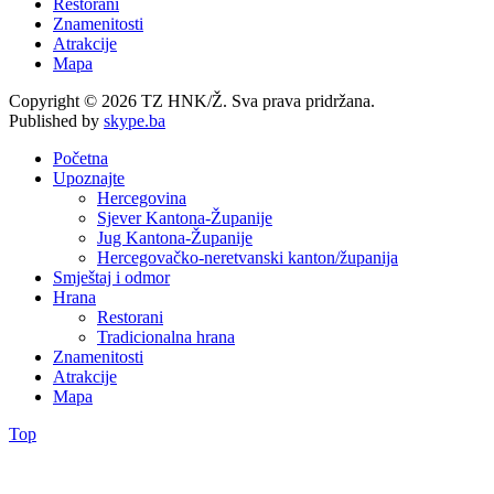
Restorani
Znamenitosti
Atrakcije
Mapa
Copyright © 2026 TZ HNK/Ž. Sva prava pridržana.
Published by
skype.ba
Početna
Upoznajte
Hercegovina
Sjever Kantona-Županije
Jug Kantona-Županije
Hercegovačko-neretvanski kanton/županija
Smještaj i odmor
Hrana
Restorani
Tradicionalna hrana
Znamenitosti
Atrakcije
Mapa
Top