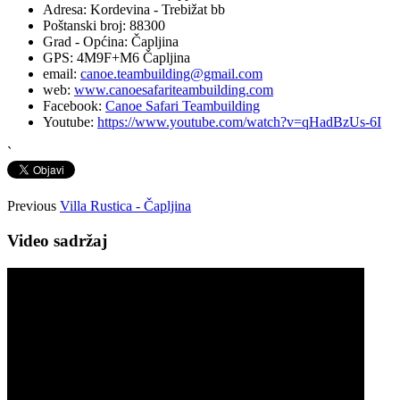
Adresa:
Kordevina - Trebižat bb
Poštanski broj:
88300
Grad - Općina:
Čapljina
GPS:
4M9F+M6 Čapljina
email:
canoe.teambuilding@gmail.com
web:
www.canoesafariteambuilding.com
Facebook:
Canoe Safari Teambuilding
Youtube:
https://www.youtube.com/watch?v=qHadBzUs-6I
`
Previous
Villa Rustica - Čapljina
Video sadržaj