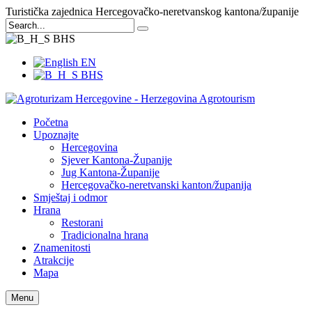
Turistička zajednica Hercegovačko-neretvanskog kantona/županije
BHS
EN
BHS
Početna
Upoznajte
Hercegovina
Sjever Kantona-Županije
Jug Kantona-Županije
Hercegovačko-neretvanski kanton/županija
Smještaj i odmor
Hrana
Restorani
Tradicionalna hrana
Znamenitosti
Atrakcije
Mapa
Menu