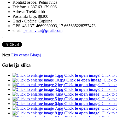
Kontakt osoba:
Pehar Ivica
Telefon:
+ 387 63 179 006
Adresa:
Trebižat bb
Poštanski broj:
88300
Grad - Općina:
Čapljina
GPS:
43.13714669030093, 17.665685228257473
email:
pehar.ivica@gmail.com
`
Next
Eko centar Blagaj
Galerija slika
Click to open image!
Click to
Click to open image!
Click t
Click to open image!
Click to
Click to open image!
Click to
Click to open image!
Click to
Click to open image!
Click to
Click to open image!
Click to
Click to open image!
Click to
Click to open image!
Click to