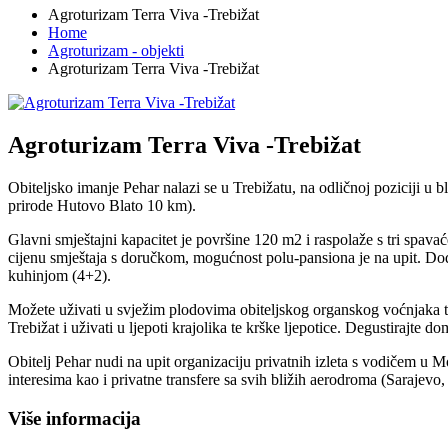
Agroturizam Terra Viva -Trebižat
Home
Agroturizam - objekti
Agroturizam Terra Viva -Trebižat
Agroturizam Terra Viva -Trebižat
Obiteljsko imanje Pehar nalazi se u Trebižatu, na odličnoj poziciji u
prirode Hutovo Blato 10 km).
Glavni smještajni kapacitet je površine 120 m2 i raspolaže s tri spa
cijenu smještaja s doručkom, mogućnost polu-pansiona je na upit. Do
kuhinjom (4+2).
Možete uživati u svježim plodovima obiteljskog organskog voćnjaka tije
Trebižat i uživati u ljepoti krajolika te krške ljepotice. Degustirajte 
Obitelj Pehar nudi na upit organizaciju privatnih izleta s vodičem u M
interesima kao i privatne transfere sa svih bližih aerodroma (Sarajevo
Više informacija