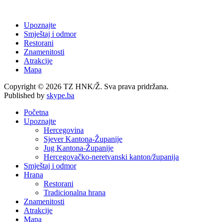
Upoznajte
Smještaj i odmor
Restorani
Znamenitosti
Atrakcije
Mapa
Copyright © 2026 TZ HNK/Ž. Sva prava pridržana.
Published by
skype.ba
Početna
Upoznajte
Hercegovina
Sjever Kantona-Županije
Jug Kantona-Županije
Hercegovačko-neretvanski kanton/županija
Smještaj i odmor
Hrana
Restorani
Tradicionalna hrana
Znamenitosti
Atrakcije
Mapa