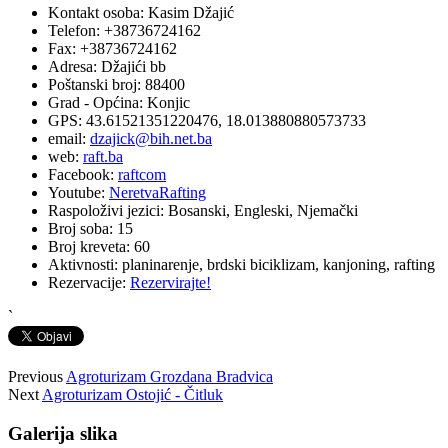
Kontakt osoba:
Kasim Džajić
Telefon:
+38736724162
Fax:
+38736724162
Adresa:
Džajići bb
Poštanski broj:
88400
Grad - Općina:
Konjic
GPS:
43.61521351220476, 18.013880880573733
email:
dzajick@bih.net.ba
web:
raft.ba
Facebook:
raftcom
Youtube:
NeretvaRafting
Raspoloživi jezici:
Bosanski, Engleski, Njemački
Broj soba:
15
Broj kreveta:
60
Aktivnosti:
planinarenje, brdski biciklizam, kanjoning, rafting
Rezervacije:
Rezervirajte!
`
Previous
Agroturizam Grozdana Bradvica
Next
Agroturizam Ostojić - Čitluk
Galerija slika