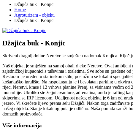
Džajića buk - Konjic
Home
Agroturizam - objekti
Džajića buk - Konjic
Džajića buk - Konjic
Skriveni dragulj doline Neretve je smješten nadomak Konjica. Riječ je 
Naš objekat je smješten na samoj obali rijeke Neretve. Ovaj ambijent 
zajedničkoj kupaonici s tuševima i toaletima. Sve sobe su građene od 
Restoran je uređen u starinskom stilu, poslužuju se lokalni specijali
košarkaško igralište. Na raspolaganju je i besplatan parking u okvir
rijeci Neretvi, krase i 12 vrhova planine Prenj, sa visinama većim o
monarhije. Ukoliko ste željni avanture, adrenalina, onda je rafting
skiperima sa IRF licencom. Udaljenost našeg objekta je 6 km od grada
jezero, Vi skrećete lijevo prema selu Džajići. Nakon toga zadržavate p
našeg objekta. Stanje lokalnog puta je odlično. Naša ponuda sadrži bo
domaćih proizvođača.
Više informacija