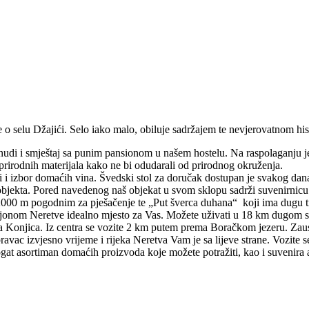
o selu Džajići. Selo iako malo, obiluje sadržajem te nevjerovatnom histo
nudi i smještaj sa punim pansionom u našem hostelu. Na raspolaganju je
prirodnih materijala kako ne bi odudarali od prirodnog okruženja.
teti i izbor domaćih vina. Švedski stol za doručak dostupan je svakog da
u objekta. Pored navedenog naš objekat u svom sklopu sadrži suvenirnic
d 2000 m pogodnim za pješačenje te „Put šverca duhana“ koji ima dugu tr
 kanjonom Neretve idealno mjesto za Vas. Možete uživati u 18 km dugo
 Konjica. Iz centra se vozite 2 km putem prema Boračkom jezeru. Zaust
ravac izvjesno vrijeme i rijeka Neretva Vam je sa lijeve strane. Vozite 
gat asortiman domaćih proizvoda koje možete potražiti, kao i suvenira 