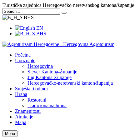
Turistička zajednica Hercegovačko-neretvanskog kantona/županije
BHS
EN
BHS
Početna
Upoznajte
Hercegovina
Sjever Kantona-Županije
Jug Kantona-Županije
Hercegovačko-neretvanski kanton/županija
Smještaj i odmor
Hrana
Restorani
Tradicionalna hrana
Znamenitosti
Atrakcije
Mapa
Menu