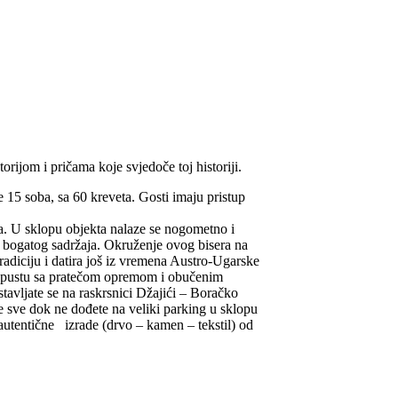
rijom i pričama koje svjedoče toj historiji.
 15 soba, sa 60 kreveta. Gosti imaju pristup
na. U sklopu objekta nalaze se nogometno i
u bogatog sadržaja. Okruženje ovog bisera na
adiciju i datira još iz vremena Austro-Ugarske
m spustu sa pratečom opremom i obučenim
avljate se na raskrsnici Džajići – Boračko
se sve dok ne dođete na veliki parking u sklopu
autentične izrade (drvo – kamen – tekstil) od