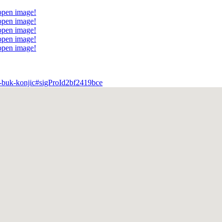
 open image!
 open image!
 open image!
 open image!
 open image!
ca-buk-konjic#sigProId2bf2419bce