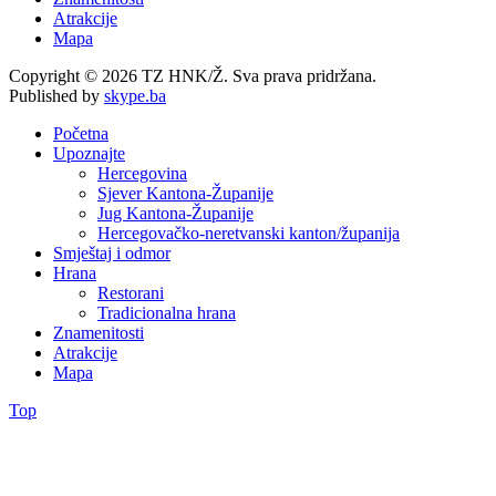
Atrakcije
Mapa
Copyright © 2026 TZ HNK/Ž. Sva prava pridržana.
Published by
skype.ba
Početna
Upoznajte
Hercegovina
Sjever Kantona-Županije
Jug Kantona-Županije
Hercegovačko-neretvanski kanton/županija
Smještaj i odmor
Hrana
Restorani
Tradicionalna hrana
Znamenitosti
Atrakcije
Mapa
Top