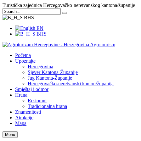
Turistička zajednica Hercegovačko-neretvanskog kantona/županije
BHS
EN
BHS
Početna
Upoznajte
Hercegovina
Sjever Kantona-Županije
Jug Kantona-Županije
Hercegovačko-neretvanski kanton/županija
Smještaj i odmor
Hrana
Restorani
Tradicionalna hrana
Znamenitosti
Atrakcije
Mapa
Menu