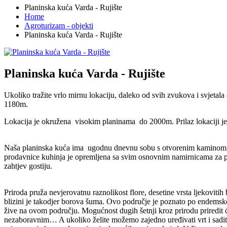
Planinska kuća Varda - Rujište
Home
Agroturizam - objekti
Planinska kuća Varda - Rujište
Planinska kuća Varda - Rujište
Ukoliko tražite vrlo mirnu lokaciju, daleko od svih zvukova i svjetala
1180m.
Lokacija je okružena visokim planinama do 2000m. Prilaz lokaciji j
Naša planinska kuća ima ugodnu dnevnu sobu s otvorenim kaminom, dv
prodavnice kuhinja je opremljena sa svim osnovnim namirnicama za p
zahtjev gostiju.
Priroda pruža nevjerovatnu raznolikost flore, desetine vrsta ljekoviti
blizini je takodjer borova šuma. Ovo područje je poznato po endemskoj
žive na ovom području. Mogućnost dugih šetnji kroz prirodu priredit ć
nezaboravnim… A ukoliko želite možemo zajedno uređivati vrt i sadi