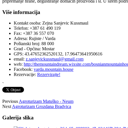
pripremanje hrane, degustiranje domaćih proizvoda i sl. U širem podr
Više informacija
Kontakt osoba:
Zejna Sanjevic Kussmaul
Telefon:
+387 61 490 119
Fax:
+387 36 557 070
Adresa:
Rujiste / Varda
Poštanski broj:
88 000
Grad - Općina:
Mostar
GPS:
43.47652362520132, 17.96473641950616
email:
z.sanjevickussmaul@gmail.com
web:
http://themountaindream.wixsite.com/bosnianmountainho
Facebook:
varda.mountain.house
Rezervacije:
Rezervirajte!
`
Previous
Agroturizam Matuško - Neum
Next
Agroturizam Grozdana Bradvica
Galerija slika