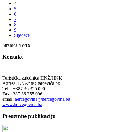
4
5
6
7
8
9
Sljedeće
Stranica 4 od 9
Kontakt
Turistička zajednica HNŽ/HNK
Adresa: Dr. Ante Starčevića bb
Tel. : +387 36 355 090
Fax : 387 36 355 096
email:
hercegovina@hercegovina.ba
www.hercegovina.ba
Preuzmite publikaciju