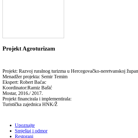
Projekt Agroturizam
Projekt:
Razvoj ruralnog turizma u Hercegovačko-neretvanskoj župa
Menadžer projekta: Semir Temim
Ekspert: Robert Baćac
Koordinator:Ramiz Bašić
Mostar, 2016./ 2017.
Projekt financirala i implementirala:
Turistička zajednica HNK/Ž
Upoznajte
Smještaj i odmor
Restorani