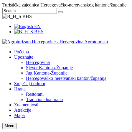
Turistička zajednica Hercegovačko-neretvanskog kantona/županije
BHS
EN
BHS
Početna
Upoznajte
Hercegovina
Sjever Kantona-Županije
Jug Kantona-Županije
Hercegovačko-neretvanski kanton/županija
Smještaj i odmor
Hrana
Restorani
Tradicionalna hrana
Znamenitosti
Atrakcije
Mapa
Menu