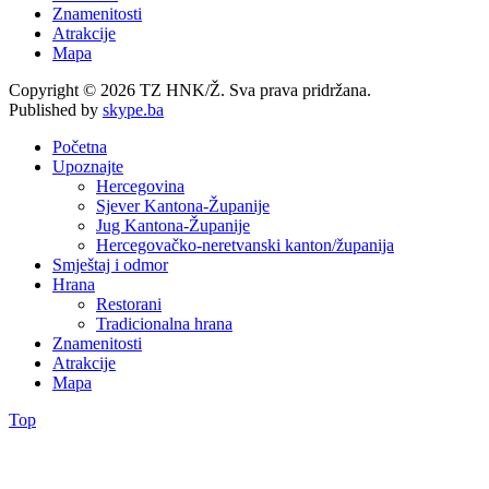
Znamenitosti
Atrakcije
Mapa
Copyright © 2026 TZ HNK/Ž. Sva prava pridržana.
Published by
skype.ba
Početna
Upoznajte
Hercegovina
Sjever Kantona-Županije
Jug Kantona-Županije
Hercegovačko-neretvanski kanton/županija
Smještaj i odmor
Hrana
Restorani
Tradicionalna hrana
Znamenitosti
Atrakcije
Mapa
Top