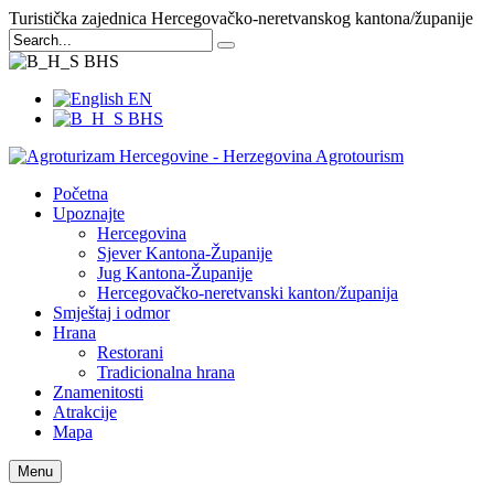
Turistička zajednica Hercegovačko-neretvanskog kantona/županije
BHS
EN
BHS
Početna
Upoznajte
Hercegovina
Sjever Kantona-Županije
Jug Kantona-Županije
Hercegovačko-neretvanski kanton/županija
Smještaj i odmor
Hrana
Restorani
Tradicionalna hrana
Znamenitosti
Atrakcije
Mapa
Menu